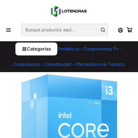
💥 ¡Compra HOY y retira GRATIS en tienda! 🏪🚀 Además,
aprovecha cientos de productos con Despacho Gratis 🛒📦
¡No dejes pasar esta oportunidad! 🔥
Inicio
Componentes Pc
Procesadores
Intel
Procesador Intel Core i3-12100, 3.30GHz 12MB,
LGA1700 CPU
Categorías
Perifericos
Componentes Pc
Computacion
Conectividad
Ofertas
Servicio Técnico