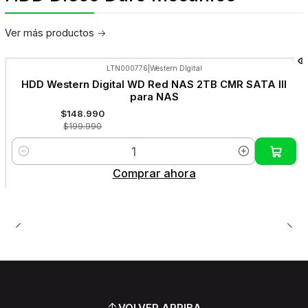
Ver más productos
LTN000776
|
Western DIgital
-26%
HDD Western Digital WD Red NAS 2TB CMR SATA III
OFF
para NAS
Nuevo
$148.990
$199.990
Cantidad
Comprar ahora
VOLVER ARRIBA