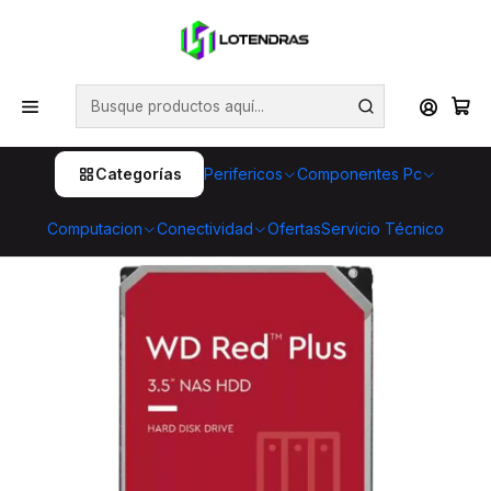
💥 ¡Compra HOY y retira GRATIS en tienda! 🏪🚀 Además,
aprovecha cientos de productos con Despacho Gratis 🛒📦
¡No dejes pasar esta oportunidad! 🔥
Inicio
Componentes Pc
Almacenamiento
HDD Disco Duro Mecánico
Disco Duro Western Digital Red 6TB, 3.5"
Categorías
Perifericos
Componentes Pc
Computacion
Conectividad
Ofertas
Servicio Técnico