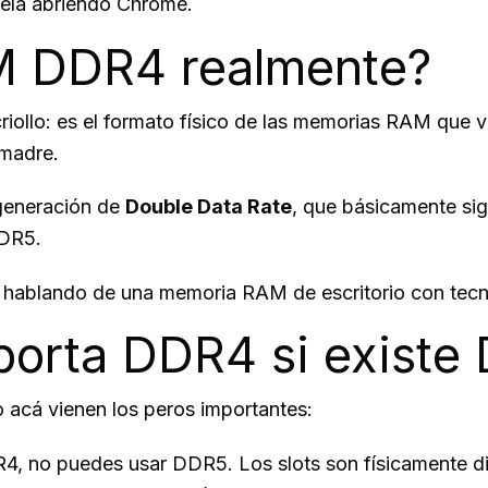
gela abriendo Chrome.
M DDR4 realmente?
criollo: es el formato físico de las memorias RAM que 
 madre.
 generación de
Double Data Rate
, que básicamente sig
DDR5.
 hablando de una memoria RAM de escritorio con tec
porta DDR4 si existe
 acá vienen los peros importantes:
4, no puedes usar DDR5. Los slots son físicamente di