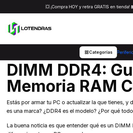
Inicio
Post
D
💥 ¡Compra HOY y retira GRATIS en tienda!
DIMM DDR4: Guía Complet
Categorías
Periferi
DIMM DDR4: Guía
Memoria RAM Co
Estás por armar tu PC o actualizar la que tienes,
es una marca? ¿DDR4 es el modelo? ¿Por qué todo
La buena noticia es que entender qué es un DIMM D