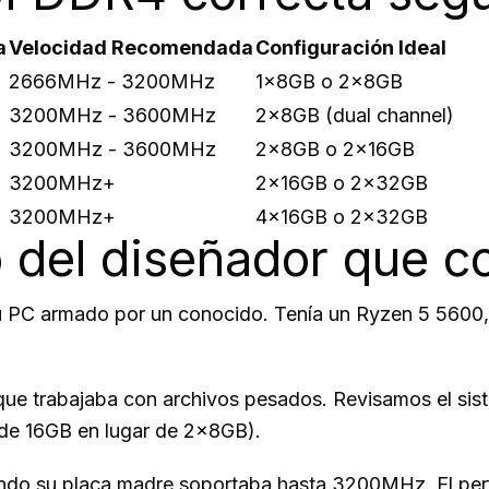
a
Velocidad Recomendada
Configuración Ideal
2666MHz - 3200MHz
1x8GB o 2x8GB
3200MHz - 3600MHz
2x8GB (dual channel)
3200MHz - 3600MHz
2x8GB o 2x16GB
3200MHz+
2x16GB o 2x32GB
3200MHz+
4x16GB o 2x32GB
so del diseñador que 
u PC armado por un conocido. Tenía un Ryzen 5 5600, 
que trabajaba con archivos pesados. Revisamos el si
 de 16GB en lugar de 2x8GB).
o su placa madre soportaba hasta 3200MHz. El perf