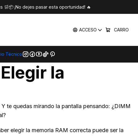
recta en Chile
 🛒📦 ¡No dejes pasar esta oportunidad! 🔥
a RAM Correcta en Chile
ACCESO
CARRO
cio Técnico
legir la
". Y te quedas mirando la pantalla pensando: ¿DIMM
al?
ber elegir la memoria RAM correcta puede ser la