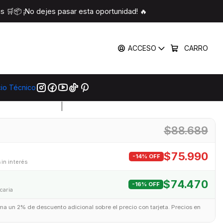
ible con Xbox, PC, Android e iOS
 🛒📦 ¡No dejes pasar esta oportunidad! 🔥
 Inalámbrico Xbox Volt
ACCESO
CARRO
 | Compatible con Xbox,
C, Android e iOS
cio Técnico
|
$88.689
$75.990
-14% OFF
sin interés
$74.470
-16% OFF
caria
uma un 2% de descuento adicional sobre el precio con tarjeta. Precios en