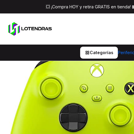
Inicio
Perifericos
Consolas y Ac
💥 ¡Compra HOY y retira GRATIS en tienda!
Categorías
Periferi