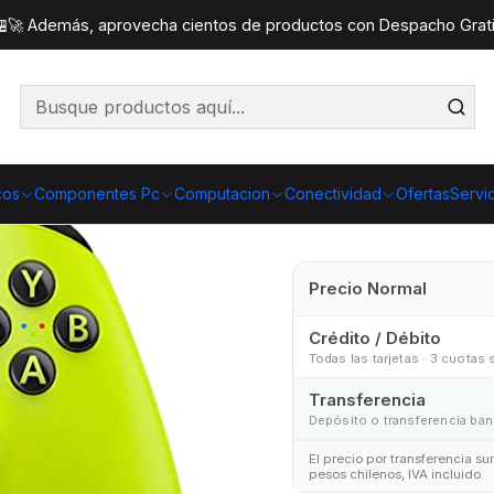
cesorios
Control Inalámbrico Xbox Volt Eléctrico | Compat
 🏪🚀 Además, aprovecha cientos de productos con Despacho Gratis
Control
Eléctrico
P
cos
Componentes Pc
Computacion
Conectividad
Ofertas
Servi
Precio Normal
Crédito / Débito
Todas las tarjetas · 3 cuotas 
Transferencia
Depósito o transferencia ban
El precio por transferencia s
pesos chilenos, IVA incluido.