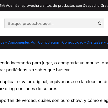
gir Teclados y Mouse Gamer Sin Equivocarte: Guía para 
 🏪🚀 Además, aprovecha cientos de productos con Despacho Gratis
 Mouse Gamer Sin Equivoc
cos
Componentes Pc
Computacion
Conectividad
Ofertas
Servi
siendo incómodo para jugar, o comprarte un mouse 'g
ar periféricos sin saber qué buscar.
uplicar el valor original, equivocarse en la elección d
rketing con luces de colores.
importan de verdad, cuáles son puro show, y cómo elegi