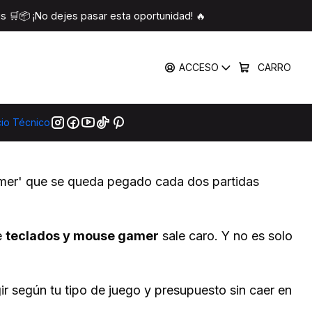
Comprar en Chile 2025
 🛒📦 ¡No dejes pasar esta oportunidad! 🔥
arte: Guía para Comprar
ACCESO
CARRO
cio Técnico
amer' que se queda pegado cada dos partidas
e
teclados y mouse gamer
sale caro. Y no es solo
r según tu tipo de juego y presupuesto sin caer en