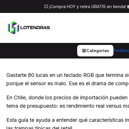
Inicio
Post
Cómo Ele
💥 ¡Compra HOY y retira GRATIS en tienda!
Cómo Elegir Teclados y
en Chile 2025
Categorías
Periferi
Gastarte 80 lucas en un teclado RGB que termina 
porque el sensor es malo. Ese es el drama de compr
En Chile, donde los precios de importación pueden d
tema de presupuesto: es rendimiento real versus ma
Esta guía te ayuda a entender qué características 
las trampas típicas del retail.