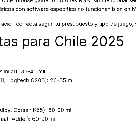
o dice 'mouse gamer 6 botones RGB' sin mencionar sens
éricos con software específico no funcionan bien en M
ación correcta según tu presupuesto y tipo de juego,
tas para Chile 2025
imilar): 35-45 mil
1, Logitech G203): 20-35 mil
loy, Corsair K55): 60-90 mil
eathAdder): 60-90 mil