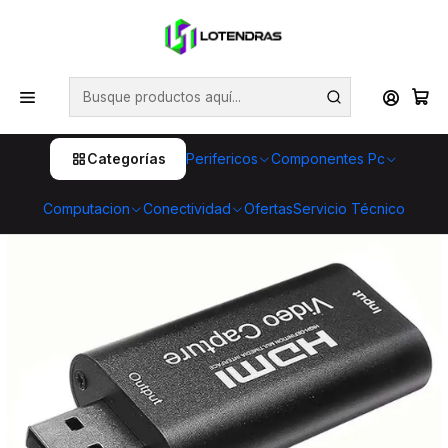
💥 ¡Compra HOY y retira GRATIS en tienda! 🏪🚀 Además,
aprovecha cientos de productos con Despacho Gratis 🛒📦
¡No dejes pasar esta oportunidad! 🔥
Inicio
Componentes Pc
Cables y Adaptadores
Capturadora de Video HDMI USB 1080p
Categorías
Perifericos
Componentes Pc
Computacion
Conectividad
Ofertas
Servicio Técnico