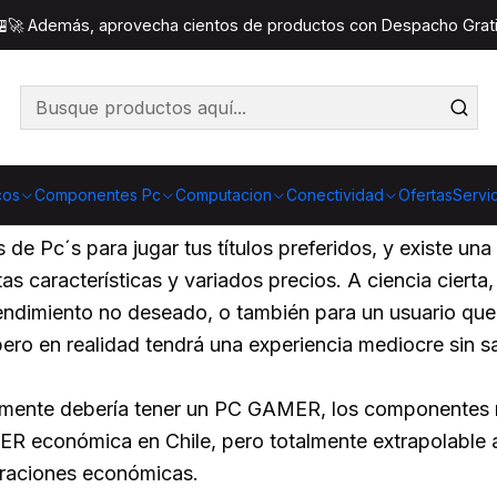
Inicio
Blog
Buscando el PC GAMER economico
 🏪🚀 Además, aprovecha cientos de productos con Despacho Gratis
 economico
cos
Componentes Pc
Computacion
Conectividad
Ofertas
Servi
 de Pc´s para jugar tus títulos preferidos, y existe un
 características y variados precios. A ciencia cierta,
endimiento no deseado, o también para un usuario que
pero en realidad tendrá una experiencia mediocre sin s
cialmente debería tener un PC GAMER, los componentes
R económica en Chile, pero totalmente extrapolable a 
uraciones económicas.