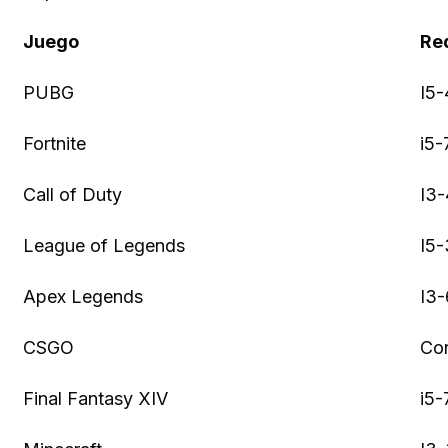
Juego
Re
PUBG
I5-
Fortnite
i5-
Call of Duty
I3-
League of Legends
I5-
Apex Legends
I3-
CSGO
Cor
Final Fantasy XIV
i5-