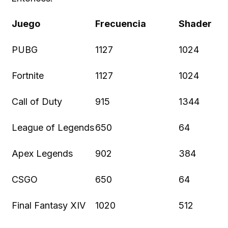
Juego
Frecuencia
Shader
PUBG
1127
1024
Fortnite
1127
1024
Call of Duty
915
1344
League of Legends
650
64
Apex Legends
902
384
CSGO
650
64
Final Fantasy XIV
1020
512