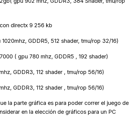
2gb( gpu 902 mhz, GDDR3, 384 Shader, tmu/rop
 con directx 9 256 kb
u 1020mhz, GDDR5, 512 shader, tmu/rop 32/16)
7000 ( gpu 780 mhz, GDDR5 , 192 shader)
hz, GDDR3, 112 shader , tmu/rop 56/16)
hz, GDDR3, 112 shader , tmu/rop 56/16)
e la parte gráfica es para poder correr el juego de
siderar en la elección de gráficos para un PC